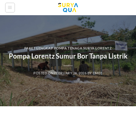
Skip
to
content
PAKET LENGKAP POMPA TENAGA SURYA LORENTZ
Pompa Lorentz Sumur Bor Tanpa Listrik
POSTED ON
FEBRUARY 26, 2026
BY
DM01