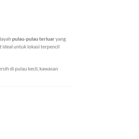
ilayah
pulau-pulau terluar
yang
t ideal untuk lokasi terpencil
sih di pulau kecil, kawasan