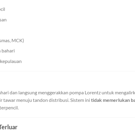
cil
asan
esmas, MCK)
 bahari
 kepulauan
hari dan langsung menggerakkan pompa Lorentz untuk mengalirka
r tawar menuju tandon distribusi. Sistem ini
tidak memerlukan ba
erpencil.
Terluar