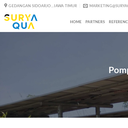
Skip
GEDANGAN SIDOARJO , JAWA TIMUR
MARKETING@SURYA
to
content
HOME
PARTNERS
REFERENC
Pomp