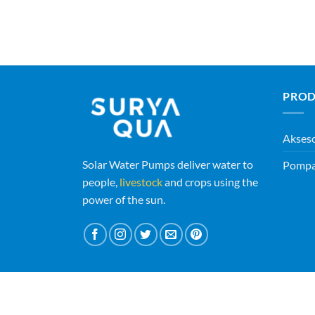
PROD
Akses
Solar Water Pumps deliver water to
Pompa 
people,
livestock
and crops using the
power of the sun.