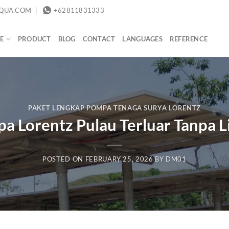
QUA.COM
+62811831333
E
PRODUCT
BLOG
CONTACT
LANGUAGES
REFERENCE
PAKET LENGKAP POMPA TENAGA SURYA LORENTZ
a Lorentz Pulau Terluar Tanpa Li
POSTED ON
FEBRUARY 25, 2026
BY
DM01