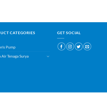
UCT CATEGORIES
GET SOCIAL
oris Pump
Air Tenaga Surya
ABOUT
BLOG
CONTACT
Copyright 2026 ©
PT SURYAQUA TEKNOLOGI INDONESIA