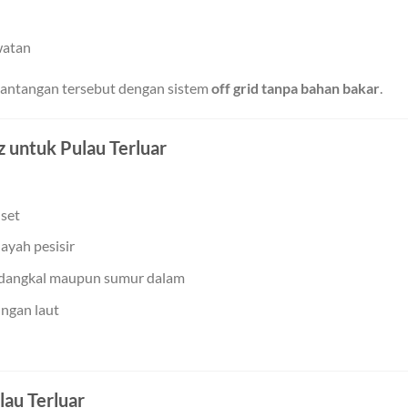
watan
antangan tersebut dengan sistem
off grid tanpa bahan bakar
.
 untuk Pulau Terluar
nset
ayah pesisir
 dangkal maupun sumur dalam
ungan laut
lau Terluar