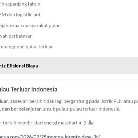
sih sepanjang tahun
 dan logistik laut
jahteraan masyarakat pulau
ayah perbatasan
mbangunan pulau terluar
z Efisiensi Biaya
ulau Terluar Indonesia
luar
, akses air bersih tidak lagi bergantung pada listrik PLN atau
, dan berkelanjutan
untuk pulau-pulau terluar Indonesia.
r bersih mandiri dari energi matahari ☀️💧🏝️
yaqua.com/2026/02/25/pompa-lorentz-desa-3t/