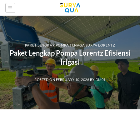
Skip
to
content
PAKET LENGKAP POMPA TENAGA SURYA LORENTZ
Paket Lengkap Pompa Lorentz Efisiensi
Irigasi
POSTED ON
FEBRUARY 10, 2026
BY
DM01