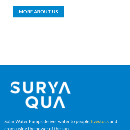
MORE ABOUT US
Solar Water Pumps deliver water to people,
livestock
and
crops using the power of the sun.