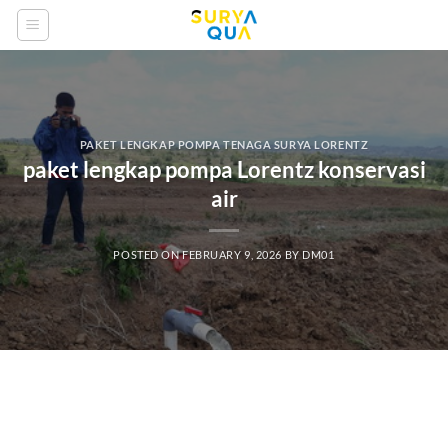
Skip
to
content
PAKET LENGKAP POMPA TENAGA SURYA LORENTZ
paket lengkap pompa Lorentz konservasi
air
POSTED ON
FEBRUARY 9, 2026
BY
DM01