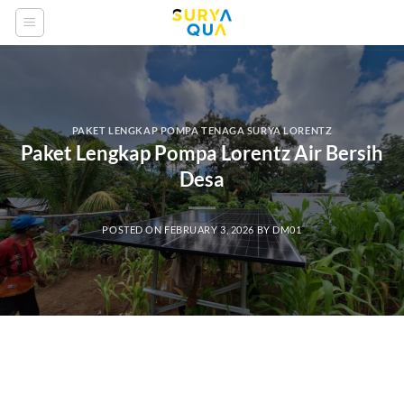
Skip
to
content
PAKET LENGKAP POMPA TENAGA SURYA LORENTZ
Paket Lengkap Pompa Lorentz Air Bersih
Desa
POSTED ON
FEBRUARY 3, 2026
BY
DM01