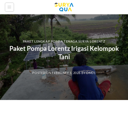
Skip
to
content
PAKET LENGKAP POMPA TENAGA SURYA LORENTZ
Paket Pompa Lorentz Irigasi Kelompok
Tani
POSTED ON
FEBRUARY 1, 2026
BY
DM01