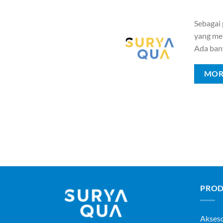
Sebagai
yang mem
Ada ban
MOR
PROD
Akses