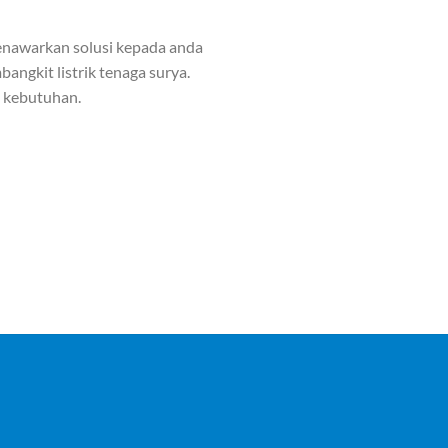
nawarkan solusi kepada anda
angkit listrik tenaga surya.
n kebutuhan.