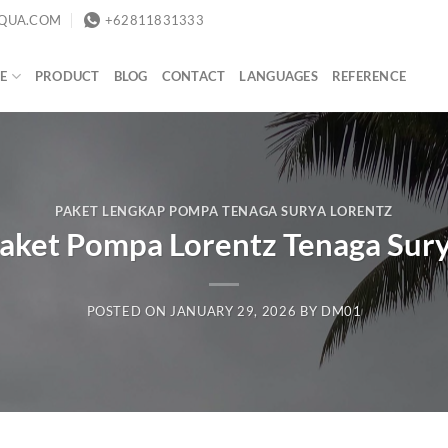
QUA.COM
+62811831333
E
PRODUCT
BLOG
CONTACT
LANGUAGES
REFERENCE
PAKET LENGKAP POMPA TENAGA SURYA LORENTZ
aket Pompa Lorentz Tenaga Sur
POSTED ON
JANUARY 29, 2026
BY
DM01