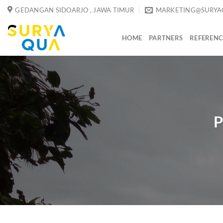
Skip
GEDANGAN SIDOARJO , JAWA TIMUR
MARKETING@SURYA
to
content
HOME
PARTNERS
REFERENC
P