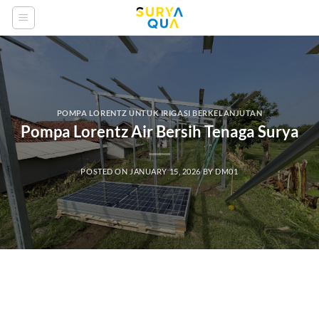
Skip
to
content
POMPA LORENTZ UNTUK IRIGASI BERKELANJUTAN
Pompa Lorentz Air Bersih Tenaga Surya
POSTED ON
JANUARY 15, 2026
BY
DM01