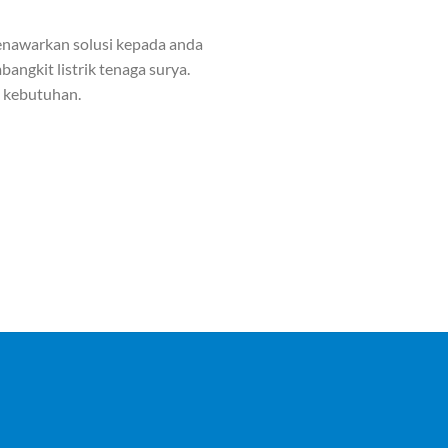
nawarkan solusi kepada anda
angkit listrik tenaga surya.
n kebutuhan.