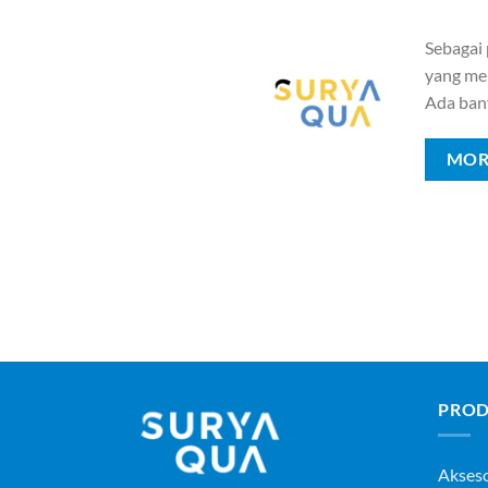
Sebagai
yang mem
Ada ban
MOR
PROD
Akses