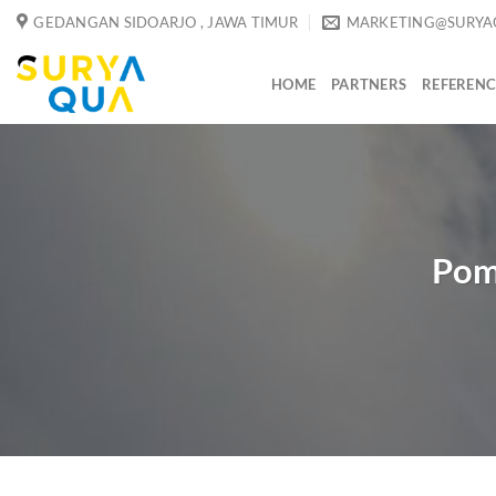
Skip
GEDANGAN SIDOARJO , JAWA TIMUR
MARKETING@SURYA
to
content
HOME
PARTNERS
REFERENC
Pom