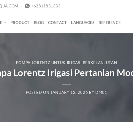
QUA.COM
+62811831333
E
PRODUCT
BLOG
CONTACT
LANGUAGES
REFERENCE
POMPA LORENTZ UNTUK IRIGASI BERKELANJUTAN
pa Lorentz Irigasi Pertanian Mo
POSTED ON
JANUARY 12, 2026
BY
DM01