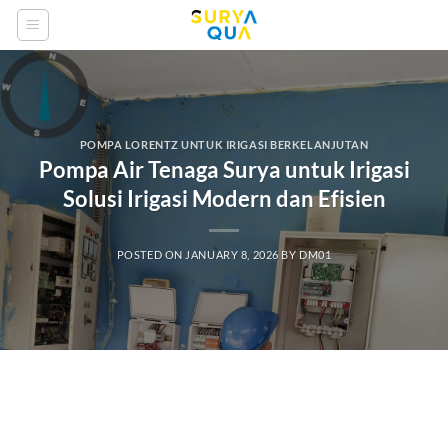
Skip
to
content
POMPA LORENTZ UNTUK IRIGASI BERKELANJUTAN
Pompa Air Tenaga Surya untuk Irigasi
Solusi Irigasi Modern dan Efisien
POSTED ON
JANUARY 8, 2026
BY
DM01