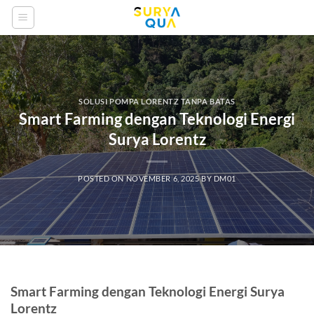
Skip
to
content
SOLUSI POMPA LORENTZ TANPA BATAS
Smart Farming dengan Teknologi Energi
Surya Lorentz
POSTED ON
NOVEMBER 6, 2025
BY
DM01
Smart Farming dengan Teknologi Energi Surya
Lorentz