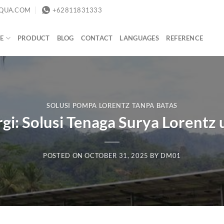
QUA.COM
+62811831333
E
PRODUCT
BLOG
CONTACT
LANGUAGES
REFERENCE
SOLUSI POMPA LORENTZ TANPA BATAS
gi: Solusi Tenaga Surya Lorent
POSTED ON
OCTOBER 31, 2025
BY
DM01