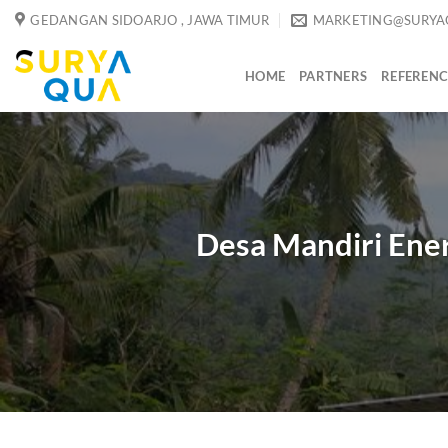
Skip
GEDANGAN SIDOARJO , JAWA TIMUR
MARKETING@SURYA
to
content
HOME
PARTNERS
REFERENC
Desa Mandiri Ener