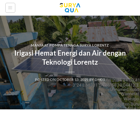
Skip
to
content
MANFAAT POMPA TENAGA SURYA LORENTZ
Irigasi Hemat Energi dan Air dengan
Teknologi Lorentz
POSTED ON
OCTOBER 13, 2025
BY
DM01