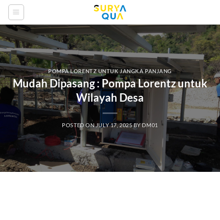
Skip
to
content
POMPA LORENTZ UNTUK JANGKA PANJANG
Mudah Dipasang : Pompa Lorentz untuk
Wilayah Desa
POSTED ON
JULY 17, 2025
BY
DM01