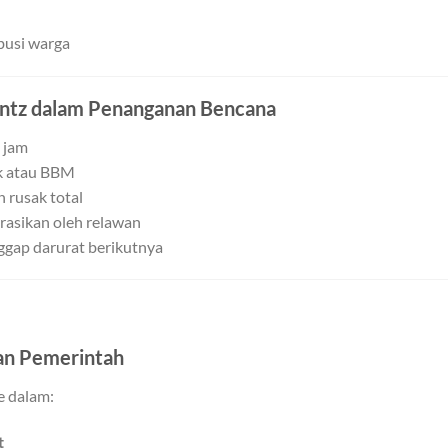
ibusi warga
ntz dalam Penanganan Bencana
 jam
ik atau BBM
n rusak total
rasikan oleh relawan
ggap darurat berikutnya
dan Pemerintah
e dalam:
t