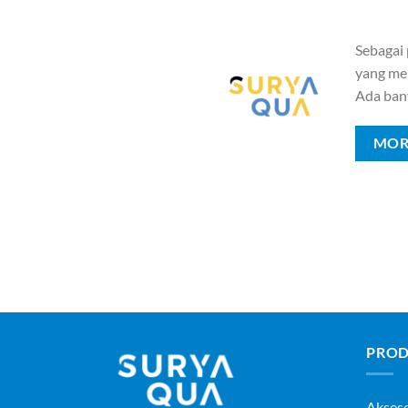
Sebagai
yang mem
Ada ban
MOR
PROD
Akses