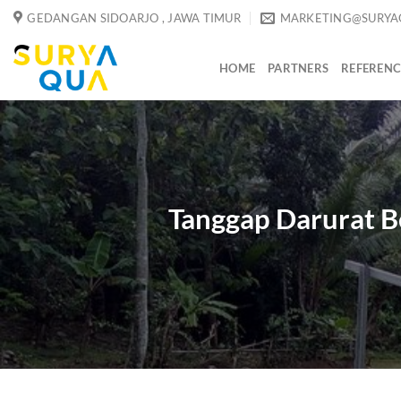
Skip
GEDANGAN SIDOARJO , JAWA TIMUR
MARKETING@SURYA
to
content
HOME
PARTNERS
REFERENC
Tanggap Darurat B