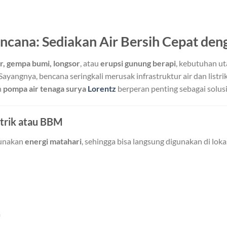
ncana: Sediakan Air Bersih Cepat de
ir, gempa bumi, longsor
, atau
erupsi gunung berapi
, kebutuhan u
 Sayangnya, bencana seringkali merusak infrastruktur air dan listr
h
pompa air tenaga surya
Lorentz
berperan penting sebagai solusi
strik atau BBM
gunakan
energi matahari
, sehingga bisa langsung digunakan di lok
m