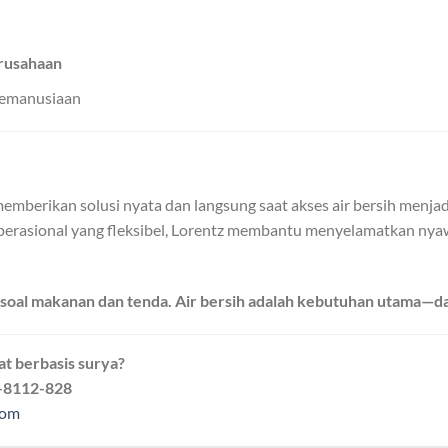
rusahaan
kemanusiaan
emberikan solusi nyata dan langsung saat akses air bersih menjadi 
operasional yang fleksibel, Lorentz membantu menyelamatkan nya
oal makanan dan tenda. Air bersih adalah kebutuhan utama—dan
at berbasis surya?
-8112-828
com