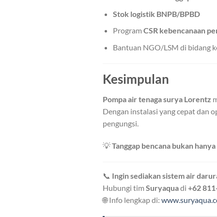
Stok logistik BNPB/BPBD
Program
CSR kebencanaan pe
Bantuan NGO/LSM di bidang 
Kesimpulan
Pompa air tenaga surya Lorentz
m
Dengan instalasi yang cepat dan 
pengungsi.
💡
Tanggap bencana bukan hanya s
📞
Ingin sediakan sistem air darur
Hubungi tim
Suryaqua
di
+62 811
🌐 Info lengkap di:
www.suryaqua.