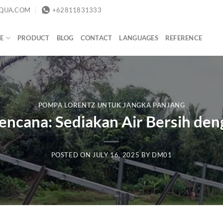
QUA.COM
+62811831333
E
PRODUCT
BLOG
CONTACT
LANGUAGES
REFERENCE
POMPA LORENTZ UNTUK JANGKA PANJANG
encana: Sediakan Air Bersih de
POSTED ON
JULY 16, 2025
BY
DM01