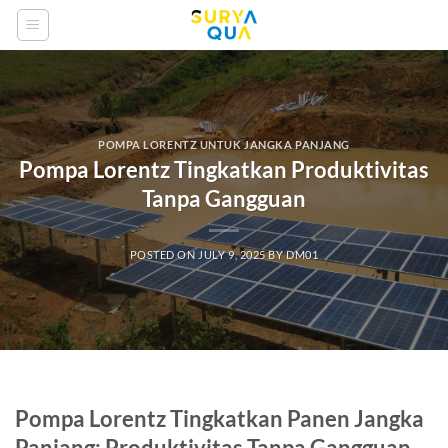
Skip
to
content
POMPA LORENTZ UNTUK JANGKA PANJANG
Pompa Lorentz Tingkatkan Produktivitas
Tanpa Gangguan
POSTED ON
JULY 9, 2025
BY
DM01
Pompa Lorentz Tingkatkan Panen Jangka
Panjang: Produktivitas Tanpa Gangguan