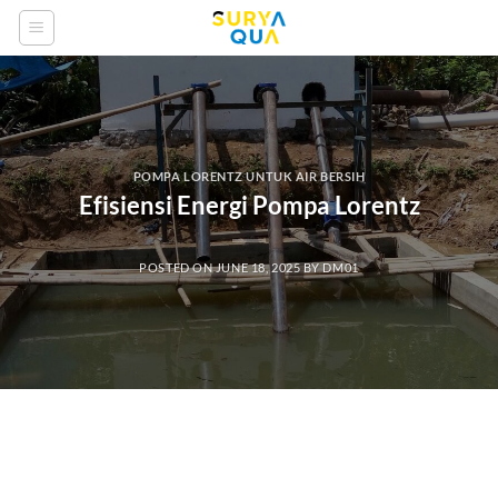
Skip
to
content
POMPA LORENTZ UNTUK AIR BERSIH
Efisiensi Energi Pompa Lorentz
POSTED ON
JUNE 18, 2025
BY
DM01