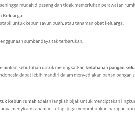
a sehingga mudah dipasang dan tidak memerlukan perawatan rumit
 Keluarga
tabil untuk kebun sayur, buah, atau tanaman obat keluarga.
penggunaan sumber daya tak terbarukan.
melainkan kebutuhan untuk meningkatkan
ketahanan pangan kelu
 Indonesia dapat lebih mandiri dalam menyediakan bahan pangan se
ntuk kebun rumah
adalah langkah bijak untuk menciptakan lingkun
ak hanya menyiram tanaman, tetapi juga menumbuhkan harapan untu