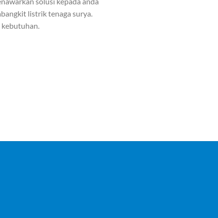
nawarkan solusi kepada anda
angkit listrik tenaga surya.
n kebutuhan.