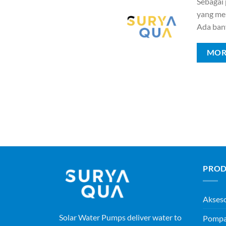
Sebagai
yang mem
Ada ban
MOR
PROD
Akses
Solar Water Pumps deliver water to
Pompa 