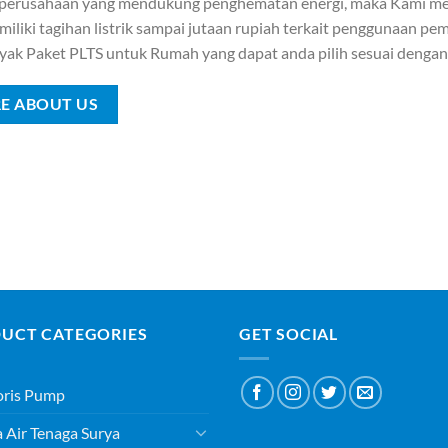
 perusahaan yang mendukung penghematan energi, maka Kami me
iliki tagihan listrik sampai jutaan rupiah terkait penggunaan pemb
yak Paket PLTS untuk Rumah yang dapat anda pilih sesuai denga
E ABOUT US
UCT CATEGORIES
GET SOCIAL
oris Pump
Air Tenaga Surya