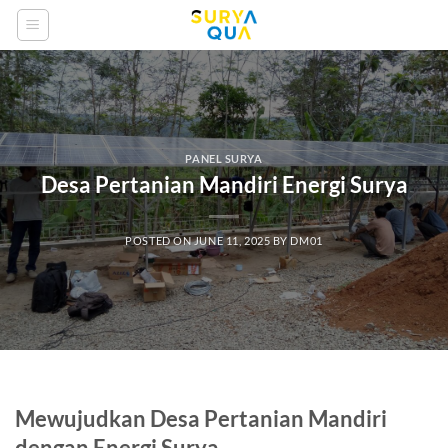
Skip
to
content
PANEL SURYA
Desa Pertanian Mandiri Energi Surya
POSTED ON
JUNE 11, 2025
BY
DM01
Mewujudkan Desa Pertanian Mandiri
dengan Energi Surya