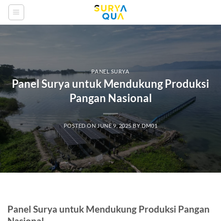
Skip
to
content
PANEL SURYA
Panel Surya untuk Mendukung Produksi
Pangan Nasional
POSTED ON
JUNE 9, 2025
BY
DM01
Panel Surya untuk Mendukung Produksi Pangan
Nasional