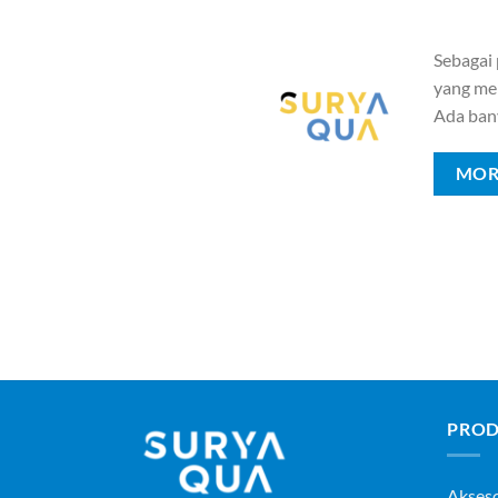
Sebagai
yang mem
Ada ban
MOR
PROD
Akses