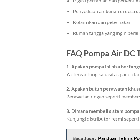
Irigasi pertanian dan perkebun
Penyediaan air bersih di desa d
Kolam ikan dan peternakan
Rumah tangga yang ingin berali
FAQ Pompa Air DC T
1. Apakah pompa ini bisa berfung
Ya, tergantung kapasitas panel d
2. Apakah butuh perawatan khus
Perawatan ringan seperti membersi
3. Dimana membeli sistem pompa 
Kunjungi distributor resmi seperti
Baca Juga :
Panduan Teknis Pom