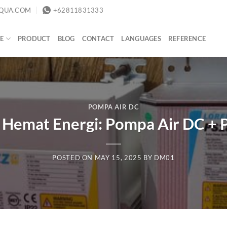
QUA.COM
+62811831333
E
PRODUCT
BLOG
CONTACT
LANGUAGES
REFERENCE
POMPA AIR DC
Hemat Energi: Pompa Air DC + 
POSTED ON
MAY 15, 2025
BY
DM01