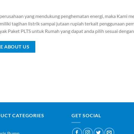
 perusahaan yang mendukung penghematan energi, maka Kami me
iliki tagihan listrik sampai jutaan rupiah terkait penggunaan pemb
yak Paket PLTS untuk Rumah yang dapat anda pilih sesuai denga
E ABOUT US
UCT CATEGORIES
GET SOCIAL
oris Pump