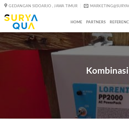
Skip
GEDANGAN SIDOARJO , JAWA TIMUR
MARKETING@SURYA
to
content
HOME
PARTNERS
REFERENC
Kombinasi 