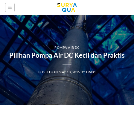
Skip
to
content
POMPA AIR DC
Pilihan Pompa Air DC Kecil dan Praktis
POSTED ON
MAY 13, 2025
BY
DM01