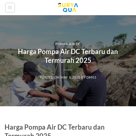
Skip
to
content
POMPA AIR DC
Harga Pompa Air DC Terbaru dan
Termurah 2025
POSTED ON
MAY 8, 2025
BY
DM01
Harga Pompa Air DC Terbaru dan
Termurah 2025