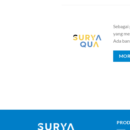
Sebagai
yang mem
Ada ban
MOR
PROD