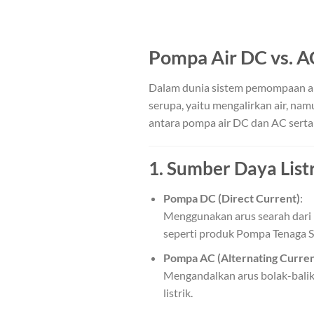
Pompa Air DC vs. A
Dalam dunia sistem pemompaan air
serupa, yaitu mengalirkan air, n
antara pompa air DC dan AC serta
1.
Sumber Daya List
Pompa DC (Direct Current)
:
Menggunakan arus searah dari b
seperti produk Pompa Tenaga S
Pompa AC (Alternating Curren
Mengandalkan arus bolak-balik 
listrik.