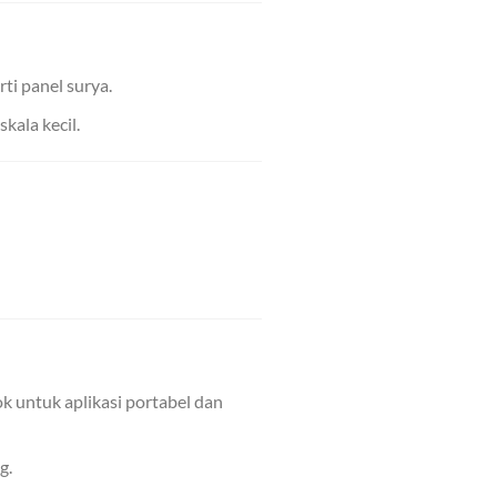
ti panel surya.
kala kecil.
 untuk aplikasi portabel dan
g.