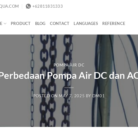
QUA.COM
+62811831333
E
PRODUCT
BLOG
CONTACT
LANGUAGES
REFERENCE
POMPA AIR DC
Perbedaan Pompa Air DC dan A
POSTED ON
MAY 7, 2025
BY
DM01