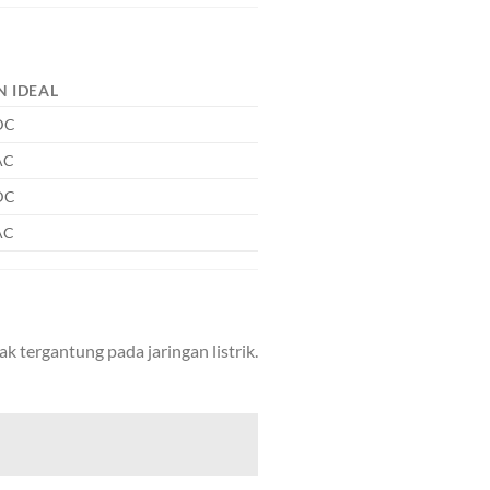
N IDEAL
DC
AC
DC
AC
 tergantung pada jaringan listrik.