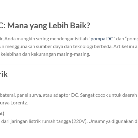
C: Mana yang Lebih Baik?
, Anda mungkin sering mendengar istilah “
pompa DC
” dan “pomp
amun menggunakan sumber daya dan teknologi berbeda. Artikel in
 kelebihan dan kekurangan masing-masing.
rik
aterai, panel surya, atau adaptor DC. Sangat cocok untuk daerah t
urya Lorentz.
t)
:
dari jaringan listrik rumah tangga (220V). Umumnya digunakan d