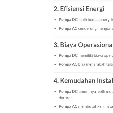
2.
Efisiensi Energi
Pompa DC
lebih hemat energi 
Pompa AC
cenderung mengonsums
3.
Biaya Operasiona
Pompa DC
memiliki biaya oper
Pompa AC
bisa menambah tagih
4.
Kemudahan Instal
Pompa DC
umumnya lebih mudah
darurat.
Pompa AC
membutuhkan instala