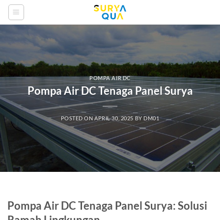
Skip
to
content
POMPA AIR DC
Pompa Air DC Tenaga Panel Surya
POSTED ON
APRIL 30, 2025
BY
DM01
Pompa Air DC Tenaga Panel Surya: Solusi
Ramah Lingkungan