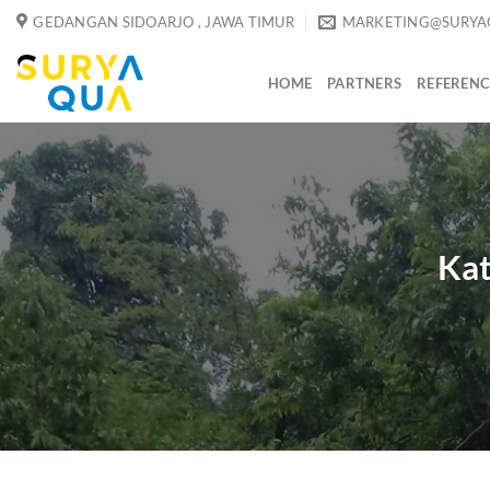
Skip
GEDANGAN SIDOARJO , JAWA TIMUR
MARKETING@SURYA
to
content
HOME
PARTNERS
REFERENC
Kat