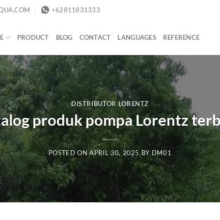
QUA.COM
+62811831333
E
PRODUCT
BLOG
CONTACT
LANGUAGES
REFERENCE
DISTRIBUTOR LORENTZ
alog produk pompa Lorentz ter
POSTED ON
APRIL 30, 2025
BY
DM01