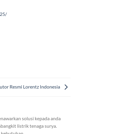
025/
butor Resmi Lorentz Indonesia
nawarkan solusi kepada anda
angkit listrik tenaga surya.
n kebutuhan.