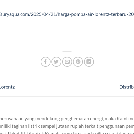
//suryaqua.com/2025/04/21/harga-pompa-air-lorentz-terbaru-2
Lorentz
Distri
 perusahaan yang mendukung penghematan energi, maka Kami me
iliki tagihan listrik sampai jutaan rupiah terkait penggunaan pemb
yak Paket PLTS untuk Rumah yang dapat anda pilih sesuai denga