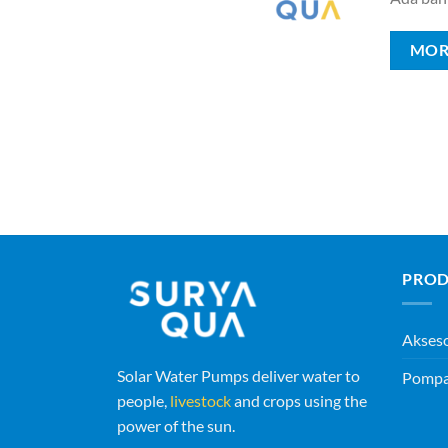
MOR
PROD
Akses
Solar Water Pumps deliver water to
Pompa 
people,
livestock
and crops using the
power of the sun.