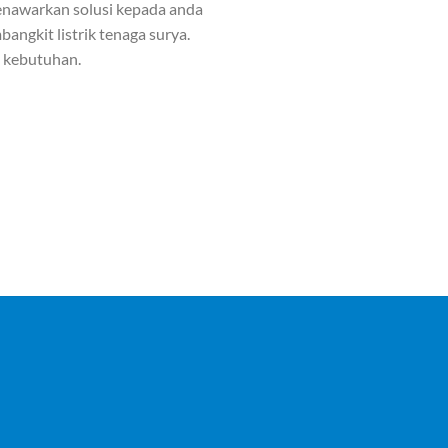
nawarkan solusi kepada anda
angkit listrik tenaga surya.
n kebutuhan.