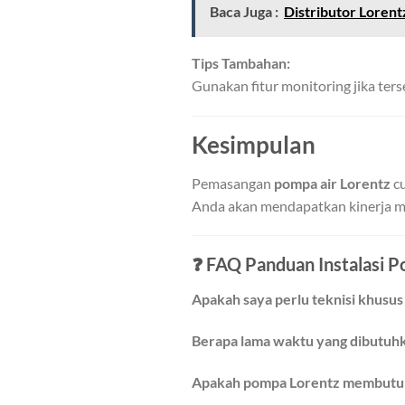
Baca Juga :
Distributor Loren
Tips Tambahan:
Gunakan fitur monitoring jika ter
Kesimpulan
Pemasangan
pompa air Lorentz
cu
Anda akan mendapatkan kinerja mak
❓
FAQ Panduan Instalasi 
Apakah saya perlu teknisi khus
Berapa lama waktu yang dibutuhka
Apakah pompa Lorentz membutuhk