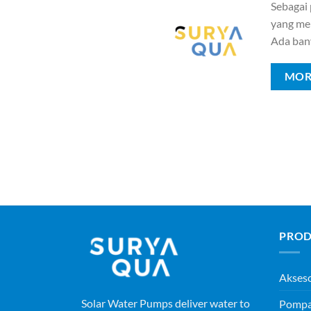
Sebagai
yang mem
Ada ban
MOR
PROD
Akses
Solar Water Pumps deliver water to
Pompa 