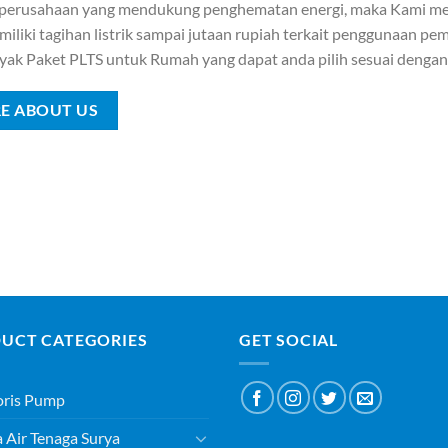
 perusahaan yang mendukung penghematan energi, maka Kami me
iliki tagihan listrik sampai jutaan rupiah terkait penggunaan pemb
yak Paket PLTS untuk Rumah yang dapat anda pilih sesuai denga
E ABOUT US
UCT CATEGORIES
GET SOCIAL
oris Pump
Air Tenaga Surya