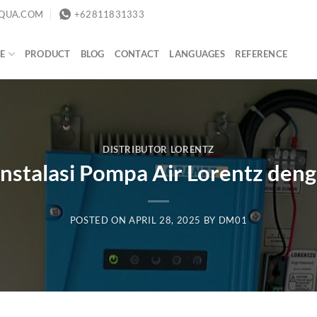
QUA.COM
+62811831333
E
PRODUCT
BLOG
CONTACT
LANGUAGES
REFERENCE
DISTRIBUTOR LORENTZ
nstalasi Pompa Air Lorentz de
POSTED ON
APRIL 28, 2025
BY
DM01