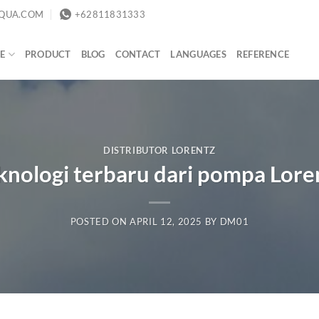
QUA.COM
+62811831333
E
PRODUCT
BLOG
CONTACT
LANGUAGES
REFERENCE
DISTRIBUTOR LORENTZ
knologi terbaru dari pompa Lore
POSTED ON
APRIL 12, 2025
BY
DM01