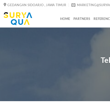
Skip
GEDANGAN SIDOARJO , JAWA TIMUR
MARKETING@SURYA
to
content
HOME
PARTNERS
REFERENC
Te