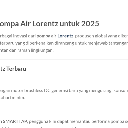
Pompa Air Lorentz untuk 2025
bagai inovasi dari
pompa air
Lorentz
, produsen global yang dike
i terbaru yang diperkenalkan dirancang untuk menjawab tantanga
intar, dan ramah lingkungan.
ntz Terbaru
engan motor brushless DC generasi baru yang mengurangi konsu
tahari minim.
dan SMARTTAP
, pengguna kini dapat memantau performa pompa s