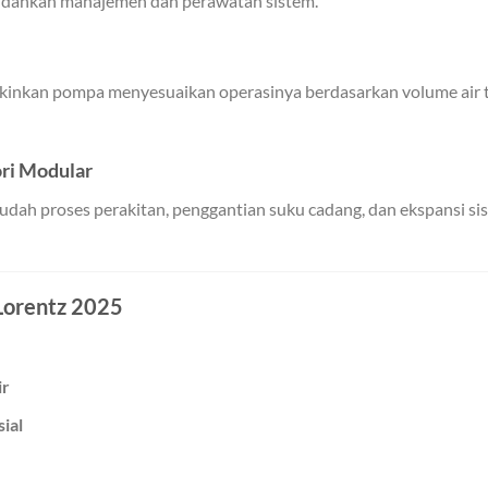
dahkan manajemen dan perawatan sistem.
gkinkan pompa menyesuaikan operasinya berdasarkan volume air 
ri Modular
ah proses perakitan, penggantian suku cadang, dan ekspansi sis
Lorentz 2025
ir
ial