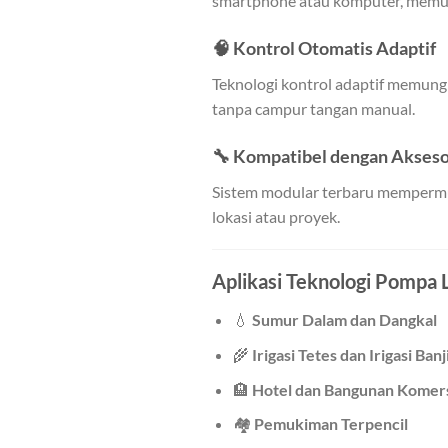
smartphone atau komputer, memu
🧠
Kontrol Otomatis Adaptif
Teknologi kontrol adaptif memun
tanpa campur tangan manual.
🔧
Kompatibel dengan Akseso
Sistem modular terbaru mempermud
lokasi atau proyek.
Aplikasi Teknologi Pompa 
💧
Sumur Dalam dan Dangkal
🌾
Irigasi Tetes dan Irigasi Banj
🏨
Hotel dan Bangunan Komers
🏘️
Pemukiman Terpencil