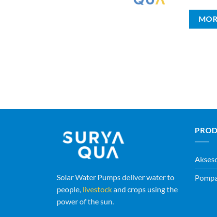
MOR
PROD
Akses
Solar Water Pumps deliver water to
Pompa 
people,
livestock
and crops using the
power of the sun.