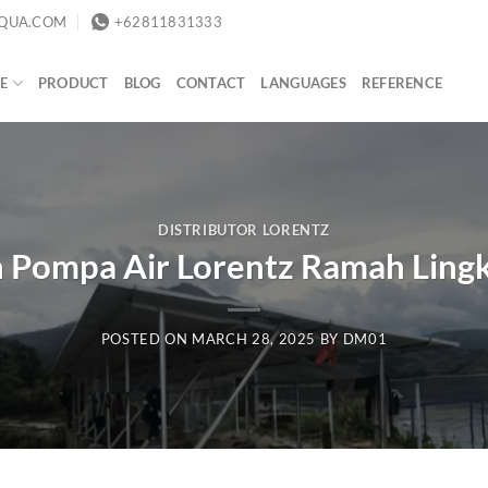
QUA.COM
+62811831333
E
PRODUCT
BLOG
CONTACT
LANGUAGES
REFERENCE
DISTRIBUTOR LORENTZ
n Pompa Air Lorentz Ramah Lin
POSTED ON
MARCH 28, 2025
BY
DM01