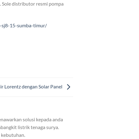
. Sole distributor resmi pompa
c-sj8-15-sumba-timur/
ir Lorentz dengan Solar Panel
nawarkan solusi kepada anda
angkit listrik tenaga surya.
n kebutuhan.