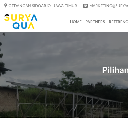
Skip
GEDANGAN SIDOARJO , JAWA TIMUR
MARKETING@SURYA
to
content
HOME
PARTNERS
REFERENC
Piliha