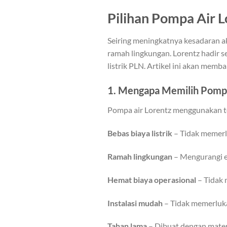
Pilihan Pompa Air 
Seiring meningkatnya kesadaran ak
ramah lingkungan. Lorentz hadir 
listrik PLN. Artikel ini akan me
1. Mengapa Memilih Pompa
Pompa air Lorentz menggunakan t
Bebas biaya listrik
– Tidak memerl
Ramah lingkungan
– Mengurangi e
Hemat biaya operasional
– Tidak 
Instalasi mudah
– Tidak memerlukan
Tahan lama
– Dibuat dengan materi