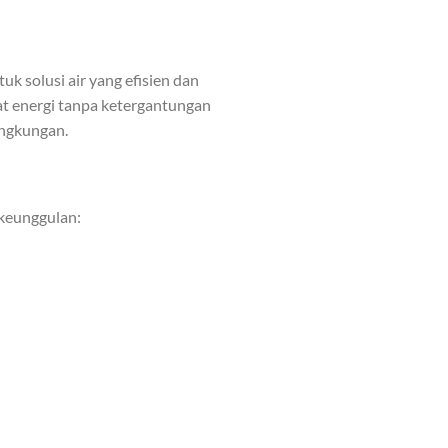
uk solusi air yang efisien dan
at energi tanpa ketergantungan
ingkungan.
keunggulan: